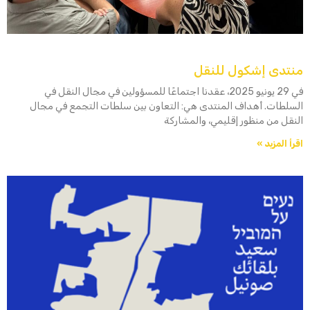
منتدى إشكول للنقل
في 29 يونيو 2025، عقدنا اجتماعًا للمسؤولين في مجال النقل في
السلطات. أهداف المنتدى هي: التعاون بين سلطات التجمع في مجال
النقل من منظور إقليمي، والمشاركة
اقرأ المزيد »