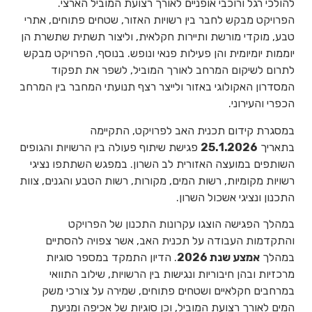
להולכי רגל ורוכבי אופניים לאורך רצועת המוביל הארצי.
הפרויקט מבקש לחבר בין רשויות האזור, שטחים פתוחים, אתרי
טבע, מוקדי מורשת ותיירות חקלאית, וליצור תשתית שתשרת הן
יוממות יומיומית והן פעילות פנאי ונופש. בנוסף, הפרויקט מבקש
לתרום לשיקום המרחב לאורך המוביל, לשפר את תפקוד
המסדרון האקולוגי באזור ולייצר רצף תנועתי המחבר בין המרחב
הכפרי והעירוני.
במסגרת קידום תכנית האב לפרויקט, התקיימה
בתאריך
25.1.2026
פגישת שיתוף פעולה בין הרשויות והגופים
השותפים במועצה האזורית לב השרון. במפגש השתתפו נציגי
רשויות מקומיות, רשות המים, מקורות, רשות הטבע והגנים, צוות
התכנון ונציגי אשכול השרון.
במהלך הפגישה הוצגו עקרונות התכנון של הפרויקט
והתקדמות העבודה על תכנית האב, אשר צפויה להסתיים
במהלך
אמצע שנת 2026
. הדיון התמקד במספר סוגיות
מרכזיות ובהן חיבוריות ונגישות בין הרשויות, שילוב התוואי
במרחבים חקלאיים ושטחים פתוחים, שמירה על צורכי משק
המים לאורך רצועת המוביל, וכן סוגיות של אכיפה ומניעת