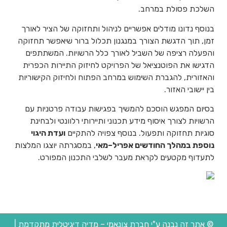
השלכת פסולת במרחב.
בנוסף נדונו מודלים אפשריים לניהול ותחזוקה של הציר לאורך
זמן, תוך הדגשת הצורך במנגנון תכלול ברור שיאפשר תחזוקה
והפעלה רציפה של השביל לאורך כלל הרשויות. המשתתפים
הדגישו את הפוטנציאל של הפרויקט לחיזוק התיירות הכפרית
והאזורית, להגברת השימוש במרחב הפתוח ולחיזוק הקישוריות
בין יישובי האזור.
בסיום המפגש הוסכם להמשיך בפגישות עבודה פרטניות עם
הרשויות לצורך איסוף מידע תכנוני ותיירותי רלוונטי ולבחינת
סוגיות תחזוקה ותפעול. בנוסף צפויה להתקיים
ועדת היגוי
נוספת במהלך החודשים אפריל–מאי
, במסגרתה יוצגו המלצות
לתעדוף מקטעים לקראת מעבר לשלבי התכנון המפורט.
© אתר זה נבנה ע"י חברת צונאמי – מדיה דיגיטלית מתקדמת
|