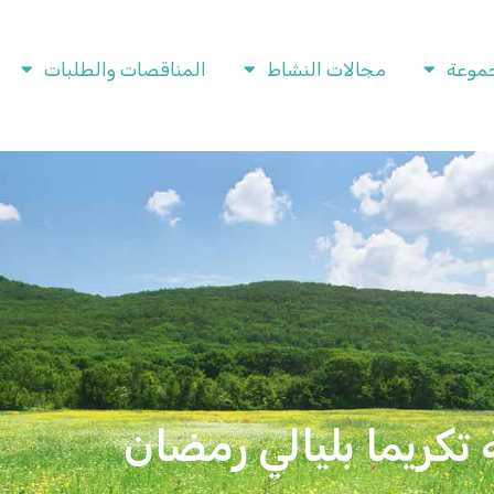
موعة
مجالات النشاط
المناقصات والطلبات
 تكريما بليالي رمضان