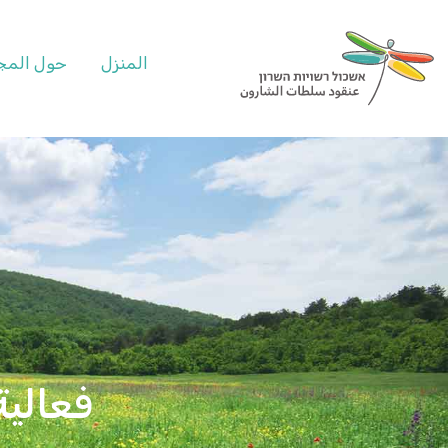
المنزل
حول المج
فعالية